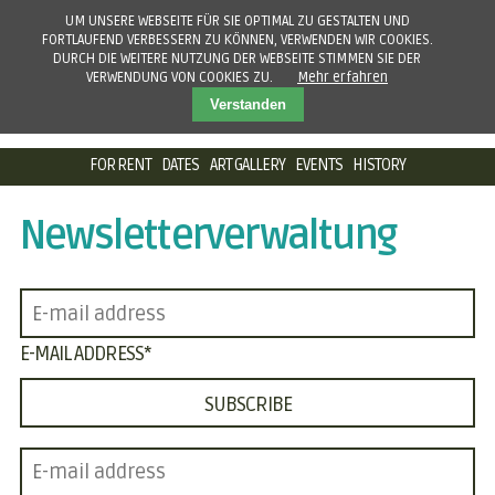
UM UNSERE WEBSEITE FÜR SIE OPTIMAL ZU GESTALTEN UND
FORTLAUFEND VERBESSERN ZU KÖNNEN, VERWENDEN WIR COOKIES.
DURCH DIE WEITERE NUTZUNG DER WEBSEITE STIMMEN SIE DER
VERWENDUNG VON COOKIES ZU.
Mehr erfahren
Verstanden
SKIP
FOR RENT
DATES
ART GALLERY
EVENTS
HISTORY
NAVIGATION
Newsletterverwaltung
PFLICHTFELD
E-MAIL ADDRESS
*