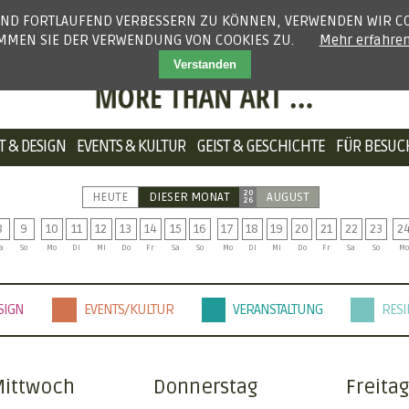
 UND FORTLAUFEND VERBESSERN ZU KÖNNEN, VERWENDEN WIR CO
IMMEN SIE DER VERWENDUNG VON COOKIES ZU.
Mehr erfahre
Verstanden
NAVIGATION
T & DESIGN
EVENTS & KULTUR
GEIST & GESCHICHTE
FÜR BESUC
ÜBERSPRINGEN
20
HEUTE
DIESER MONAT
AUGUST
26
8
9
10
11
12
13
14
15
16
17
18
19
20
21
22
23
2
a
So
Mo
Di
Mi
Do
Fr
Sa
So
Mo
Di
Mi
Do
Fr
Sa
So
Mo
SIGN
EVENTS/KULTUR
VERANSTALTUNG
RESI
Mittwoch
Donnerstag
Freitag