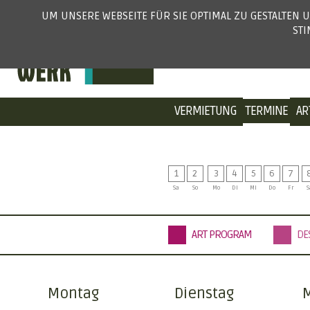
UM UNSERE WEBSEITE FÜR SIE OPTIMAL ZU GESTALTEN
ST
VERMIETUNG
TERMINE
AR
1
2
3
4
5
6
7
Sa
So
Mo
Di
Mi
Do
Fr
S
ART PROGRAM
DE
Montag
Dienstag