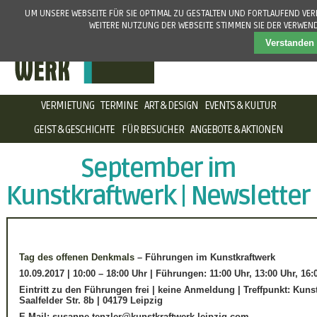
UM UNSERE WEBSEITE FÜR SIE OPTIMAL ZU GESTALTEN UND FORTLAUFEND VE
WEITERE NUTZUNG DER WEBSEITE STIMMEN SIE DER VERWEN
Verstanden
NAVIGATION
VERMIETUNG
TERMINE
ART & DESIGN
EVENTS & KULTUR
ÜBERSPRINGEN
GEIST & GESCHICHTE
FÜR BESUCHER
ANGEBOTE & AKTIONEN
September im
Kunstkraftwerk | Newsletter
Tag des offenen Denkmals
– Führungen im Kunstkraftwerk
10.09.2017 | 10:00 – 18:00 Uhr | Führungen: 11:00 Uhr, 13:00 Uhr, 16:
Eintritt zu den Führungen frei | keine Anmeldung | Treffpunkt: Kun
Saalfelder Str. 8b | 04179 Leipzig
E-Mail: susanne.tenzler@kunstkraftwerk-leipzig.com