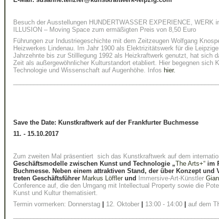
Besuch der Ausstellungen HUNDERTWASSER EXPERIENCE, WERK in Pr
ILLUSION – Moving Space zum ermäßigten Preis von 8,50 Euro
Führungen zur Industriegeschichte mit dem Zeitzeugen Wolfgang Knospe,
Heizwerkes Lindenau. Im Jahr 1900 als Elektrizitätswerk für die Leipzig
Jahrzehnte bis zur Stilllegung 1992 als Heizkraftwerk genutzt, hat sich 
Zeit als außergewöhnlicher Kulturstandort etabliert. Hier begegnen sich K
Technologie und Wissenschaft auf Augenhöhe. Infos
hier.
____________________________________________________________
Save the Date: Kunstkraftwerk auf der Frankfurter Buchmesse
11. - 15.10.2017
Zum zweiten Mal präsentiert sich das Kunstkraftwerk auf dem internati
Geschäftsmodelle zwischen Kunst und Technologie „
The Arts+“
im R
Buchmesse. Neben einem attraktiven Stand, der über Konzept und V
treten Geschäftsführer
Markus Löffler
und
Immersive-Art-Künstler
Gian
Conference auf, die den Umgang mit Intellectual Property sowie die Poten
Kunst und Kultur thematisiert.
Termin vormerken: Donnerstag
|
12. Oktober
|
13:00 - 14:00
|
auf dem 
____________________________________________________________