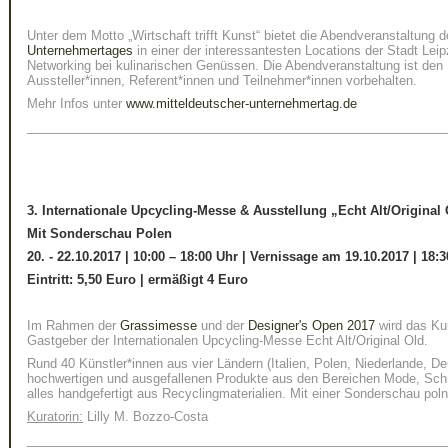
Unter dem Motto „Wirtschaft trifft Kunst“ bietet die Abendveranstaltung 
Unternehmertages
in einer der interessantesten Locations der Stadt Lei
Networking bei kulinarischen Genüssen. Die Abendveranstaltung ist de
Aussteller*innen, Referent*innen und Teilnehmer*innen vorbehalten.
Mehr Infos unter
www.mitteldeutscher-unternehmertag.de
____________________________________________________________
3. I
nternationale Upcycling-Messe & Ausstellung „Echt Alt/Original
Mit Sonderschau Polen
20. - 22.10.2017 | 10:00 – 18:00 Uhr | Vernissage am 19.10.2017 | 18:
Eintritt: 5,50 Euro
|
ermäßigt 4 Euro
Im Rahmen der
Grassimesse
und der
Designer's Open 2017
wird das Kun
Gastgeber der Internationalen Upcycling-Messe Echt Alt/Original Old.
Rund 40 Künstler*innen aus vier Ländern (Italien, Polen, Niederlande, De
hochwertigen und ausgefallenen Produkte aus den Bereichen Mode, Sch
alles handgefertigt aus Recyclingmaterialien. Mit einer Sonderschau pol
Kuratorin:
Lilly M. Bozzo-Costa
____________________________________________________________