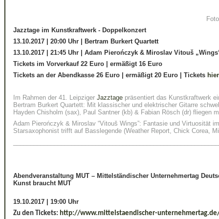
Foto
Jazztage im Kunstkraftwerk - Doppelkonzert
13.10.2017 | 20:00 Uhr | Bertram Burkert Quartett
13.10.2017 | 21:45 Uhr | Adam Pierończyk & Miroslav Vitouš „Wings
Tickets im Vorverkauf 22 Euro | ermäßigt 16 Euro
Tickets an der Abendkasse 26 Euro | ermäßigt 20 Euro | Tickets
hier
Im Rahmen der 41. Leipziger
Jazztage
präsentiert das Kunstkraftwerk e
Bertram Burkert Quartett: Mit klassischer und elektrischer Gitarre schwe
Hayden Chisholm (sax), Paul Santner (kb) & Fabian Rösch (dr) fliegen mi
Adam Pierończyk & Miroslav “Vitouš Wings”: Fantasie und Virtuosität im
Starsaxophonist trifft auf Basslegende (Weather Report, Chick Corea, M
____________________________________________________________
Abendveranstaltung MUT – Mittelständischer Unternehmertag Deuts
Kunst braucht MUT
19.10.2017 | 19:00 Uhr
Zu den Tickets:
http://www.mittelstaendischer-unternehmertag.de