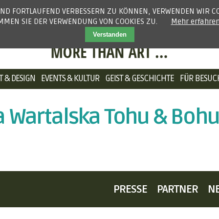
 UND FORTLAUFEND VERBESSERN ZU KÖNNEN, VERWENDEN WIR CO
IMMEN SIE DER VERWENDUNG VON COOKIES ZU.
Mehr erfahre
Verstanden
NAVIGATION
T & DESIGN
EVENTS & KULTUR
GEIST & GESCHICHTE
FÜR BESUC
ÜBERSPRINGEN
a Wartalska Tohu & Boh
PRESSE
PARTNER
N