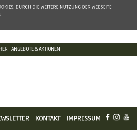
OKIES. DURCH DIE WEITERE NUTZUNG DER WEBSEITE
NA
NAVIGATION
FACEBOO
INSTA
YO
PRESSE
PARTNER
NEWSLETTER
KONTAKT
n
ÜBERSPRINGEN
ÜB
HER
ANGEBOTE & AKTIONEN
u
NAVIGATION
NA
EWSLETTER
KONTAKT
IMPRESSUM
FACEBOO
INSTA
YO
ÜBERSPRIN
ÜB