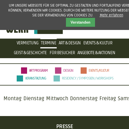
UM UNSERE WEBSEITE FÜR SIE OPTIMAL ZU GESTALTEN UND FORTLAUFEND VER
KÖNNEN, VERWENDEN WIR COOKIES. DURCH DIE WEITERE NUTZUNG DER WEBSEI
SIE DER VERWENDUNG VON COOKIES ZU.
Mehr erfahren
Verstanden
NAVIGATION
VERMIETUNG
TERMINE
ART & DESIGN
EVENTS & KULTUR
ÜBERSPRINGEN
GEIST & GESCHICHTE
FÜR BESUCHER
ANGEBOTE & AKTIONEN
ART PROGRAM
DESIGN
EVENTS/KULTUR
VERANSTALTUNG
RESIDENCY / SYMPOSIEN / WORKSHOPS
Montag
Dienstag
Mittwoch
Donnerstag
Freitag
Sam
NAVIGATION
PRESSE