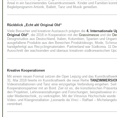
Areal in ein faszinierendes Gesamtkunstwerk. Kinder und Familien konnt
Begleitprogramm Artistik, Ballett, Tanz und Musik genießen.
____________________________________________________________
Rückblick „Echt alt/ Original Old“
Viele Besucher und kreativer Austausch prägten die
4. Internationale 
Original Old“
, die 2018 in Kooperation mit der
Grassimesse
und der
De
Designstudios aus Deutschland, Italien, Kolumbien, Spanien und Ungarn
ausgefallene Produkte aus den Bereichen Produktdesign, Mode, Schmuck
handgefertigt aus Recyclingmaterialen. Partnerland war Südkorea. 11 Des
Ausschnitt der wachsenden und überaus kreativen südkoreanischen Upc
____________________________________________________________
Kreative Kooperationen
Mit einem neuen Format setzen die Oper Leipzig und das Kunstkraftwerk 
31. Mai 2018 feierte im Kunstkraftwerk die neue Reihe
TANZIMMERSIO
Videoinstallationen und Tanz eine einzigartige Verbindung eingehen. Seit
Kooperationspartner mit an Bord. Ziel ist es, die künstlerischen Präsent
den Projekten, Lehrveranstaltungen und Forschungen, beispielsweise i
oder Medientechnik, zu verknüpfen. Mit der Vitruvius Hochschule wurd
Video- und Klanginstallation „Leonardo da Vinci – Raffael – Michelangel
vereinbart.
____________________________________________________________