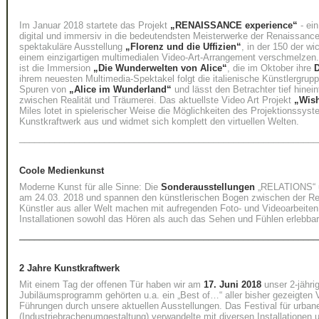
Im Januar 2018 startete das Projekt
„RENAISSANCE experience“
- ei
digital und immersiv in die bedeutendsten Meisterwerke der Renaissance
spektakuläre Ausstellung
„Florenz und die Uffizien“
, in der 150 der 
einem einzigartigen multimedialen Video-Art-Arrangement verschmelzen
ist die Immersion
„Die Wunderwelten von Alice“
, die im Oktober ihre
D
ihrem neuesten Multimedia-Spektakel folgt die italienische Künstlergrup
Spuren von
„Alice im Wunderland“
und lässt den Betrachter tief hinei
zwischen Realität und Träumerei. Das aktuellste Video Art Projekt
„Wish
Miles lotet in spielerischer Weise die Möglichkeiten des Projektionssys
Kunstkraftwerk aus und widmet sich komplett den virtuellen Welten.
____________________________________________________________
Coole Medienkunst
Moderne Kunst für alle Sinne: Die
Sonderausstellungen
„RELATIONS“ u
am 24.03. 2018 und spannen den künstlerischen Bogen zwischen der R
Künstler aus aller Welt machen mit aufregenden Foto- und Videoarbeiten
Installationen sowohl das Hören als auch das Sehen und Fühlen erlebbar
____________________________________________________________
2 Jahre Kunstkraftwerk
Mit einem Tag der offenen Tür haben wir am
17. Juni 2018
unser 2-jähri
Jubiläumsprogramm gehörten u.a. ein „Best of…“ aller bisher gezeigten
Führungen durch unsere aktuellen Ausstellungen. Das Festival für urbane
(Industriebrachenumgestaltung) verwandelte mit diversen Installationen 