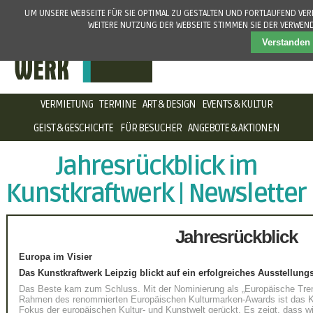
UM UNSERE WEBSEITE FÜR SIE OPTIMAL ZU GESTALTEN UND FORTLAUFEND VE
WEITERE NUTZUNG DER WEBSEITE STIMMEN SIE DER VERWEN
Verstanden
NAVIGATION
VERMIETUNG
TERMINE
ART & DESIGN
EVENTS & KULTUR
ÜBERSPRINGEN
GEIST & GESCHICHTE
FÜR BESUCHER
ANGEBOTE & AKTIONEN
Jahresrückblick im
Kunstkraftwerk | Newsletter
Jahresrückblick
Europa im Visier
Das Kunstkraftwerk Leipzig blickt auf ein erfolgreiches Ausstellung
Das Beste kam zum Schluss. Mit der Nominierung als „Europäische Tre
Rahmen des renommierten Europäischen Kulturmarken-Awards ist das Ku
Fokus der europäischen Kultur- und Kunstwelt gerückt. Es zeigt, dass 