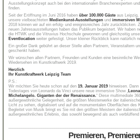
Ausstellungskonzept auch bei den internationalen Branchenexperten u
finden.
Seit der Eröffnung im Juni 2016 haben
über 100.000 Gäste
aus Leipzig,
unsere vielbeachteten
Medienkunst-Ausstellungen
und
immersiven M
2018 können wir auf ein erfolg- und ereignisreiches Jahr zurückblicken.
neuen Jahresausstellungen haben das Publikum begeistert. Wir haben ne
die HTWK und die Vitruvius Hochschule gewonnen und gleichzeitig unse
Eventlocation
weiter gefestigt. Unser kleiner Rückblick kann natürlich n
Ein großer Dank gebührt an dieser Stelle allen Partnern, Veranstaltern un
geschenkt haben.
Wir wünschen allen Partnern, Freunden und Kunden eine besinnliche Wei
Wiedersehen im Kunstkraftwerk 2019.
Herzlich
Ihr Kunstkraftwerk Leipzig Team
P.S.:
Wir möchten Sie heute schon auf den
19. Januar 2019
hinweisen. Dann e
Todestages von Leonardo da Vinci unsere neue immersive Show „
Leonar
Michelangelo. Giganten der der Renaissance.
“ Diese multimediale 36
außergewöhnliche Gelegenheit, die größten Meisterwerke der italienisc
Licht zu sehen, digitalisiert und auf die monumentalen Oberflächen des K
Begleitet von Musik bringt es Sie mit den größten Meistern der italienisch
außergewöhnliches Erlebnis, das sowohl bewegend als auch verblüffend 
____________________________________________________________
Premieren, Premiere