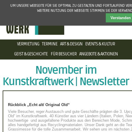
UM UNSERE WEBSEITE FÜR SIE OPTIMAL ZU GESTALTEN UND FORTLAUFEND VE
WEITERE NUTZUNG DER WEBSEITE STIMMEN SIE DER VERWEN
Verstanden
NAVIGATION
VERMIETUNG
TERMINE
ART & DESIGN
EVENTS & KULTUR
ÜBERSPRINGEN
GEIST & GESCHICHTE
FÜR BESUCHER
ANGEBOTE & AKTIONEN
November im
Kunstkraftwerk | Newsletter
Rückblick
„Echt alt/ Original Old“
Viele Besucher, reger Austausch und gute Geschäfte prägten die 3. Upcyl
Old“ im Kunstkraftwerk. 40 Künstler aus vier Ländern (Italien, Polen, Ni
hochwertige und ausgefallene Produkte aus den Bereichen Mode, Schmu
alles handgefertigt aus Recyclingmaterialen. Unser Dank geht an die T
Grassimesse für die tolle Zusammenarbeit. Wir sehen uns im nächsten J