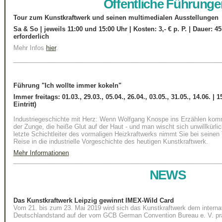
Öffentliche Führunge
Tour zum Kunstkraftwerk und seinen multimedialen Ausstellungen
Sa & So | jeweils 11:00 und 15:00 Uhr | Kosten: 3,- € p. P.
| Dauer: 4
erforderlich
Mehr Infos
hier
.
____________________________________________________________
Führung "Ich wollte immer kokeln"
Immer freitags:
01.03., 29.03., 05.04., 26.04., 03.05., 31.05., 14.06. | 
Eintritt)
Industriegeschichte mit Herz: Wenn Wolfgang Knospe ins Erzählen kom
der Zunge, die heiße Glut auf der Haut - und man wischt sich unwillkürli
letzte Schichtleiter des vormaligen Heizkraftwerks nimmt Sie bei seinen 
Reise in die industrielle Vorgeschichte des heutigen Kunstkraftwerk.
Mehr Informationen
____________________________________________________________
NEWS
Das Kunstkraftwerk Leipzig gewinnt IMEX-Wild Card
Vom 21. bis zum 23. Mai 2019 wird sich das Kunstkraftwerk dem intern
Deutschlandstand auf der vom GCB German Convention Bureau e. V. prä