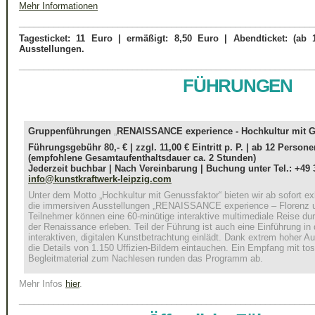
Mehr Informationen
____________________________________________________________
Tagesticket: 11 Euro | ermäßigt: 8,50 Euro | Abendticket: (ab 1
Ausstellungen.
____________________________________________________________
FÜHRUNGEN
Gruppenführungen
„
RENAISSANCE experience - Hochkultur mit G
Führungsgebühr 80,- € | zzgl. 11,00 € Eintritt p. P. | ab 12 Person
(empfohlene Gesamtaufenthaltsdauer ca. 2 Stunden)
Jederzeit buchbar | Nach Vereinbarung | Buchung unter Tel.: +49 
info@kunstkraftwerk-leipzig.com
Unter dem Motto „Hochkultur mit Genussfaktor“ bieten wir ab sofort e
die immersiven Ausstellungen „RENAISSANCE experience – Florenz un
Teilnehmer können eine 60-minütige interaktive multimediale Reise dur
der Renaissance erleben. Teil der Führung ist auch eine Einführung in
interaktiven, digitalen Kunstbetrachtung einlädt. Dank extrem hoher A
die Details von 1.150 Uffizien-Bildern eintauchen. Ein Empfang mit to
Begleitmaterial zum Nachlesen runden das Programm ab.
Mehr Infos
hier
.
____________________________________________________________