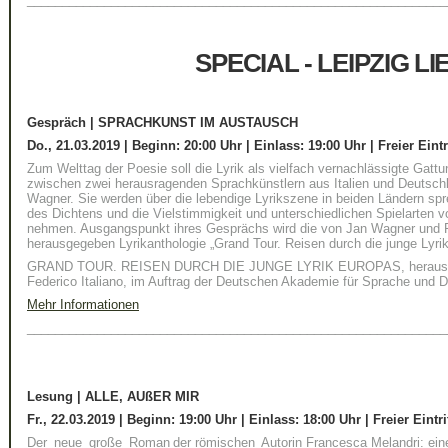
SPECIAL - LEIPZIG LI
Gespräch | SPRACHKUNST IM AUSTAUSCH
Do., 21.03.2019 | Beginn: 20:00 Uhr | Einlass:
19:00 Uhr
| Freier Eintr
Zum Welttag der Poesie soll die Lyrik als vielfach vernachlässigte Gatt
zwischen zwei herausragenden Sprachkünstlern aus Italien und Deutschl
Wagner. Sie werden über die lebendige Lyrikszene in beiden Ländern spr
des Dichtens und die Vielstimmigkeit und unterschiedlichen Spielarten v
nehmen. Ausgangspunkt ihres Gesprächs wird die von Jan Wagner und Fed
herausgegeben Lyrikanthologie „Grand Tour. Reisen durch die junge Lyri
GRAND TOUR. REISEN DURCH DIE JUNGE LYRIK EUROPAS, herausge
Federico Italiano, im Auftrag der Deutschen Akademie für Sprache und D
Mehr Informationen
____________________________________________________________
Lesung | ALLE, AUßER MIR
Fr., 22.03.2019 | Beginn: 19:00 Uhr | Einlass:
18:00 Uhr
| Freier Eintri
Der neue große Roman der römischen Autorin Francesca Melandri: eine 