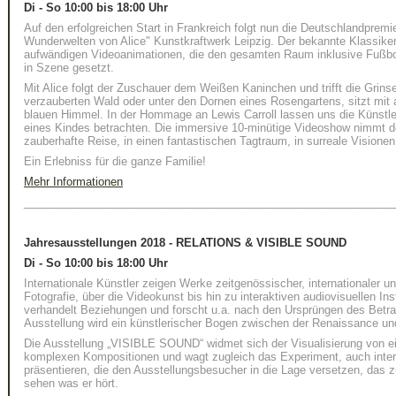
Di - So 10:00 bis 18:00 Uhr
Auf den erfolgreichen Start in Frankreich folgt nun die Deutschlandprem
Wunderwelten von Alice" Kunstkraftwerk Leipzig. Der bekannte Klassiker
aufwändigen Videoanimationen, die den gesamten Raum inklusive Fußbod
in Szene gesetzt.
Mit Alice folgt der Zuschauer dem Weißen Kaninchen und trifft die Grins
verzauberten Wald oder unter den Dornen eines Rosengartens, sitzt mit a
blauen Himmel. In der Hommage an Lewis Carroll lassen uns die Künstle
eines Kindes betrachten. Die immersive 10-minütige Videoshow nimmt de
zauberhafte Reise, in einen fantastischen Tagtraum, in surreale Visionen
Ein Erlebniss für die ganze Familie!
Mehr Informationen
____________________________________________________________
Jahresausstellungen 2018 - RELATIONS & VISIBLE SOUND
Di - So 10:00 bis 18:00 Uhr
Internationale Künstler zeigen Werke zeitgenössischer, internationaler 
Fotografie, über die Videokunst bis hin zu interaktiven audiovisuellen I
verhandelt Beziehungen und forscht u.a. nach den Ursprüngen des Betr
Ausstellung wird ein künstlerischer Bogen zwischen der Renaissance u
Die Ausstellung „VISIBLE SOUND“ widmet sich der Visualisierung von ei
komplexen Kompositionen und wagt zugleich das Experiment, auch inter
präsentieren, die den Ausstellungsbesucher in die Lage versetzen, das z
sehen was er hört.