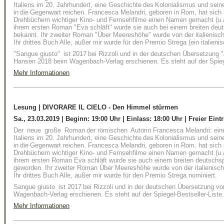
Italiens im 20. Jahrhundert, eine Geschichte des Kolonialismus und seine
in die Gegenwart reichen. Francesca Melandri, geboren in Rom, hat sich i
Drehbüchern wichtiger Kino- und Fernsehfilme einen Namen gemacht (u.a.
ihrem ersten Roman "Eva schläft" wurde sie auch bei einem breiten de
bekannt. Ihr zweiter Roman "Über Meereshöhe" wurde von der italienische
Ihr drittes Buch Alle, außer mir wurde für den Premio Strega (
ein italieni
"Sangue giusto" ist 2017 bei Rizzoli und in der deutschen Übersetzung "
Hansen 2018 beim Wagenbach-Verlag erschienen. Es steht auf der Spieg
Mehr Informationen
____________________________________________________________
Lesung | DIVORARE IL CIELO - Den Himmel stürmen
Sa., 23.03.2019 | Beginn: 19:00 Uhr | Einlass:
18:00 Uhr
| Freier Eintri
Der neue große Roman der römischen Autorin Francesca Melandri: eine 
Italiens im 20. Jahrhundert, eine Geschichte des Kolonialismus und seine
in die Gegenwart reichen. Francesca Melandri, geboren in Rom, hat sich i
Drehbüchern wichtiger Kino- und Fernsehfilme einen Namen gemacht (u.a.
ihrem ersten Roman Eva schläft wurde sie auch einem breiten deutsch
geworden. Ihr zweiter Roman Über Meereshöhe wurde von der italienischen
Ihr drittes Buch Alle, außer mir wurde für den Premio Strega nominiert.
Sangue giusto ist 2017 bei Rizzoli und in der deutschen Übersetzung 
Wagenbach-Verlag erschienen. Es steht auf der Spiegel-Bestseller-Liste
Mehr Informationen
____________________________________________________________