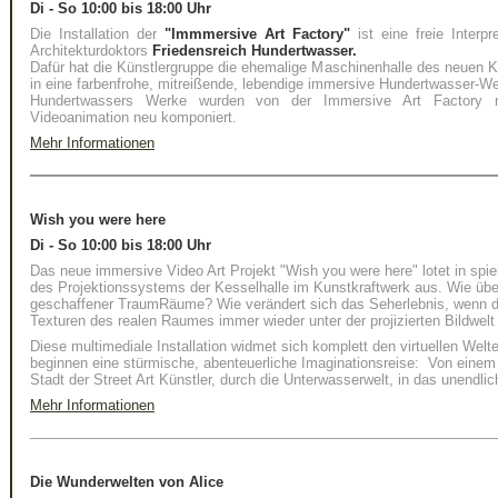
Di - So 10:00 bis 18:00 Uhr
Die Installation der
"Immmersive Art Factory"
ist eine freie Interp
Architekturdoktors
Friedensreich Hundertwasser.
Dafür hat die Künstlergruppe die ehemalige Maschinenhalle des neuen 
in eine farbenfrohe, mitreißende, lebendige immersive Hundertwasser-We
Hundertwassers Werke wurden von der
Immersive Art Factory
mi
Videoanimation neu komponiert.
Mehr Informationen
____________________________________________________________
Wish you were here
Di - So 10:00 bis 18:00 Uhr
Das neue immersive Video Art Projekt "Wish you were here" lotet in spie
des Projektionssystems der Kesselhalle im Kunstkraftwerk aus. Wie überz
geschaffener TraumRäume? Wie verändert sich das Seherlebnis, wenn di
Texturen des realen Raumes immer wieder unter der projizierten Bildwelt
Diese multimediale Installation widmet sich komplett den virtuellen We
beginnen eine stürmische, abenteuerliche Imaginationsreise: Von einem
Stadt der Street Art Künstler, durch die Unterwasserwelt, in das unendlic
Mehr Informationen
____________________________________________________________
Die Wunderwelten von Alice