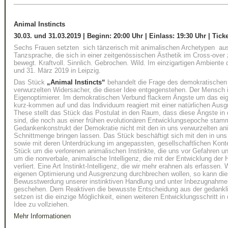
____________________________________________________________
Animal Instincts
30.03. und 31.03.2019 | Beginn: 20:00 Uhr | Einlass: 19
:30 Uhr
| Tick
Sechs Frauen setzten sich tänzerisch mit animalischen Archetypen aus
Tanzsprache, die sich in einer zeitgenössischen Ästhetik im Cross-ove
bewegt. Kraftvoll. Sinnlich. Gebrochen. Wild. Im einzigartigen Ambiente
und 31. März 2019 in Leipzig.
Das Stück
„Animal Instincts“
behandelt die Frage des demokratischen
verwurzelten Widersacher, die dieser Idee entgegenstehen. Der Mensch 
Eigenoptimierer. Im demokratischen Verbund flackern Ängste um das ei
kurz-kommen auf und das Individuum reagiert mit einer natürlichen Aus
These stellt das Stück das Postulat in den Raum, dass diese Ängste in d
sind, die noch aus einer frühen evolutionären Entwicklungsepoche stam
Gedankenkonstrukt der Demokratie nicht mit den in uns verwurzelten ani
Schnittmenge bringen lassen. Das Stück beschäftigt sich mit den in uns
sowie mit deren Unterdrückung im angepassten, gesellschaftlichen Kontex
Stück um die verlorenen animalischen Instinkte, die uns vor Gefahren 
um die nonverbale, animalische Intelligenz, die mit der Entwicklung der
verliert. Eine Art Instinkt-Intelligenz, die wir mehr erahnen als erfassen.
eigenen Optimierung und Ausgrenzung durchbrechen wollen, so kann dies
Bewusstwerdung unserer instinktiven Handlung und unter Inbezugnahme 
geschehen. Dem Reaktiven die bewusste Entscheidung aus der gedankli
setzen ist die einzige Möglichkeit, einen weiteren Entwicklungsschritt in
Idee zu vollziehen.
Mehr Informationen
____________________________________________________________