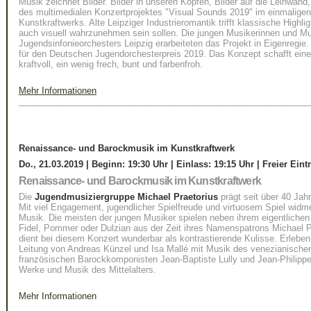
Musik zeichnet Bilder. Bilder in unseren Köpfen, Bilder auf die Leinwand, 
des multimedialen Konzertprojektes "Visual Sounds 2019" im einmaligen
Kunstkraftwerks. Alte Leipziger Industrieromantik trifft klassische Highlig
auch visuell wahrzunehmen sein sollen. Die jungen Musikerinnen und M
Jugendsinfonieorchesters Leipzig erarbeiteten das Projekt in Eigenregie
für den Deutschen Jugendorchesterpreis 2019. Das Konzept schafft ein
kraftvoll, ein wenig frech, bunt und farbenfroh.
Mehr Informationen
____________________________________________________________
Renaissance- und Barockmusik im Kunstkraftwerk
Do., 21.03.2019 | Beginn: 19:30 Uhr | Einlass:
19:15 Uhr
| Freier Eintr
Renaissance- und Barockmusik im Kunstkraftwerk
Die
Jugendmusiziergruppe Michael Praetorius
prägt seit über 40 Jah
Mit viel Engagement, jugendlicher Spielfreude und virtuosem Spiel widm
Musik. Die meisten der jungen Musiker spielen neben ihrem eigentlichen 
Fidel, Pommer oder Dulzian aus der Zeit ihres Namenspatrons Michael P
dient bei diesem Konzert wunderbar als kontrastierende Kulisse. Erlebe
Leitung von Andreas Künzel und Isa Mallé mit Musik des venezianischen
französischen Barockkomponisten Jean-Baptiste Lully und Jean-Philip
Werke und Musik des Mittelalters.
Mehr Informationen