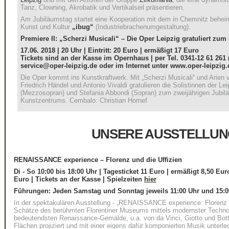
Tanz, Clowning, Akrobatik und Vertikalseil präsentieren.
Am Jubiläumstag startet eine Kooperation mit dem in Chemnitz beheim
Kunst und Kultur
„ibug“
(Industriebrachenumgestaltung).
Premiere II: „Scherzi Musicali“ – Die Oper Leipzig gratuliert zu
17.06. 2018 | 20 Uhr | Eintritt: 20 Euro | ermäßigt 17 Euro
Tickets sind an der Kasse im Opernhaus | per Tel. 0341-12 61 261 
service@oper-leipzig.de oder im Internet unter www.oper-leipzig.d
Die Oper kommt ins Kunstkraftwerk. Mit „Scherzi Musicali“ und Arien 
Friedrich Händel und Antonio Vivaldi gratulieren die Solistinnen der Le
(Mezzosopran) und Stefania Abbondi (Sopran) zum zweijährigen Jubilä
Kunstzentrums. Cembalo: Christian Hornef
UNSERE AUSSTELLU
RENAISSANCE experience – Florenz und die Uffizien
Di - So 10:00 bis 18:00 Uhr
|
Tagesticket 11 Euro
|
ermäßigt 8,50 Eur
Euro |
Tickets an der Kasse
|
Spielzeiten
hier
Führungen: Jeden Samstag und Sonntag jeweils 11:00 Uhr und 15:0
In der spektakulären Ausstellung - „RENAISSANCE experience: Florenz u
Schätze des berühmten Florentiner Museums mittels modernster Techno
bedeutendsten Renaissance-Gemälde, u.a. von da Vinci, Giotto und Botti
Flächen projiziert und mit einer eigens dafür komponierten Musik unterle