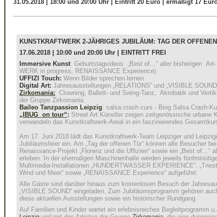
31.05.2018
|
18:00 und 20:00 Uhr
|
Eintritt 20 Euro
|
ermäßigt 17 Eur
____________________________________________________________
KUNSTKRAFTWERK 2-JÄHRIGES JUBILÄUM: TAG DER OFFENEN
17.06.2018 | 10:00 und 20:00 Uhr | EINTRITT FREI
Immersive Kunst
: Geburtstagvideos „Best of…“ aller bisherigen Art
WERK in progress, RENAISSANCE Experience)
UFFIZI Touch:
Wenn Bilder sprechen lernen
Digital Art:
Jahresausstellungen „RELATIONS“ und „VISIBLE SOUND
Zirkomania:
Clowning, Ballett- und Swing-Tanz, Akrobatik und Vertika
der Gruppe Zirkomania
Baileo Tanzpassion Leipzig
: salsa crash curs - Bing Salsa Crash-Ku
„IBUG on tour“
:
Street Art Künstler zeigen zeitgenössische urbane K
verwandeln das Kunstkraftwerk-Areal in ein faszinierendes Gesamtku
Am 17. Juni 2018 lädt das Kunstkraftwerk-Team Leipziger und Leipzi
Jubiläumsfeier ein. Am „Tag der offenen Tür“ können alle Besucher bei
Renaissance-Projekt „Florenz und die Uffizien“ sowie ein „Best of…“ a
erleben. In der ehemaligen Maschinenhalle werden jeweils fünfminütig
Multimedia-Installationen „HUNDERTWASSER EXPERIENCE“, „Triest, 
Wind und Meer“ sowie „RENAISSANCE Experience“ aufgeführt.
Alle Gäste sind darüber hinaus zum kostenlosen Besuch der Jahres
„VISIBLE SOUND“ eingeladen. Zum Jubiläumsprogramm gehören auch
diese aktuellen Ausstellungen sowie ein historischer Rundgang.
Auf Familien und Kinder wartet ein erlebnisreiches Begleitprogramm u
Leipzig
und mit den Artisten der Gruppe
Zirkomania
, die eine dynamis