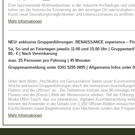
Eine faszinierende Multimediashow, in der Industrie-Archäologie und zei
treten um die historische Erinnerung an den einstigen Ort wachzuhalten 
Kunst neue Gestaltungsmöglichkeiten und Lebensszenarien zu eröffnen.
Mehr Informationen
____________________________________________________________
NEU: exklusive Gruppenführungen
„
RENAISSANCE experience – Flor
Sa, So und an Feiertagen jeweils 11:00 und 15.00 Uhr
|
Gruppentarif 8
80,- € | Nach Vereinbarung
max. 25 Personen pro Führung
| 45 Minuten
Gruppenanmeldung
unter 0341 5295 0895 | Allgemeine Infos unter 
Unter dem Motto „Hochkultur mit Genussfaktor“ bietet unser Kunstvermit
Woche exklusive Gruppenführungen durch die immersiven Ausstellung
Florenz und die Uffizien“ an. Die Teilnehmer können eine 90-minütige in
Florenz und die (Kunst-) Welt der Renaissance erleben. Teil der Führung 
Modul Uffizi-Touch, das zur interaktiven, digitalen Kunstbetrachtung ein
können die Anwender in die Details von 1.150 Uffizien-Bildern eintauch
Köstlichkeiten sowie Begleitmaterial zum Nachlesen runden das Progra
Mehr Informationen