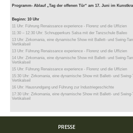
Programm- Ablauf „Tag der offenen Tür“ am 17. Juni im Kunstkra
Beginn: 10 Uhr
11 Uhr: Führung Renaissance experience - Florenz und die Uffizien
11:30 – 12:30 Uhr: Schnupperkurs Salsa mit der Tanzschule Baileo
13 Uhr: Zirkomania, eine dynamische Show mit Ballett- und Swing-Tan
Vertikalseil
13 Uhr: Führung Renaissance experience - Florenz und die Uffizien
14 Uhr: Zirkomania, eine dynamische Show mit Ballett- und Swing-Tan
Vertikalseil
15 Uhr: Führung Renaissance experience - Florenz und die Uffizien
15:30 Uhr: Zirkomania, eine dynamische Show mit Ballett- und Swing-
Vertikalseil
16 Uhr: Hausrundgang und Führung zur Industriegeschichte
17:30 Uhr: Zirkomania, eine dynamische Show mit Ballett- und Swing-
Vertikalseil
NAVIGATION
PRESSE
ÜBERSPRINGEN