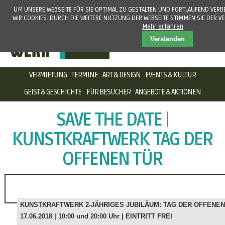
UM UNSERE WEBSEITE FÜR SIE OPTIMAL ZU GESTALTEN UND FORTLAUFEND VER
WIR COOKIES. DURCH DIE WEITERE NUTZUNG DER WEBSEITE STIMMEN SIE DER 
Mehr erfahren
Verstanden
NAVIGATION
VERMIETUNG
TERMINE
ART & DESIGN
EVENTS & KULTUR
ÜBERSPRINGEN
GEIST & GESCHICHTE
FÜR BESUCHER
ANGEBOTE & AKTIONEN
SAVE THE DATE |
KUNSTKRAFTWERK TAG DER
OFFENEN TÜR
KUNSTKRAFTWERK 2-JÄHRIGES JUBILÄUM: TAG DER OFFENEN
17.06.2018 | 10:00 und 20:00 Uhr | EINTRITT FREI