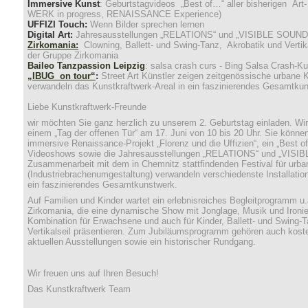
Immersive Kunst
: Geburtstagvideos „Best of…“ aller bisherigen Art
WERK in progress, RENAISSANCE Experience)
UFFIZI Touch:
Wenn Bilder sprechen lernen
Digital Art:
Jahresausstellungen „RELATIONS“ und „VISIBLE SOUND
Zirkomania:
Clowning, Ballett- und Swing-Tanz, Akrobatik und Vertika
der Gruppe Zirkomania
Baileo Tanzpassion Leipzig
: salsa crash curs - Bing Salsa Crash-Ku
„IBUG on tour“
:
Street Art Künstler zeigen zeitgenössische urbane K
verwandeln das Kunstkraftwerk-Areal in ein faszinierendes Gesamtku
Liebe Kunstkraftwerk-Freunde
wir möchten Sie ganz herzlich zu unserem 2. Geburtstag einladen. Wir
einem „Tag der offenen Tür“ am 17. Juni von 10 bis 20 Uhr. Sie können 
immersive Renaissance-Projekt „Florenz und die Uffizien“, ein „Best of
Videoshows sowie die Jahresausstellungen „RELATIONS“ und „VISIB
Zusammenarbeit mit dem in Chemnitz stattfindenden Festival für urban
(Industriebrachenumgestaltung) verwandeln verschiedenste Installatio
ein faszinierendes Gesamtkunstwerk.
Auf Familien und Kinder wartet ein erlebnisreiches Begleitprogramm u.
Zirkomania, die eine dynamische Show mit Jonglage, Musik und Ironie 
Kombination für Erwachsene und auch für Kinder, Ballett- und Swing-T
Vertikalseil präsentieren. Zum Jubiläumsprogramm gehören auch kost
aktuellen Ausstellungen sowie ein historischer Rundgang.
Wir freuen uns auf Ihren Besuch!
Das Kunstkraftwerk Team