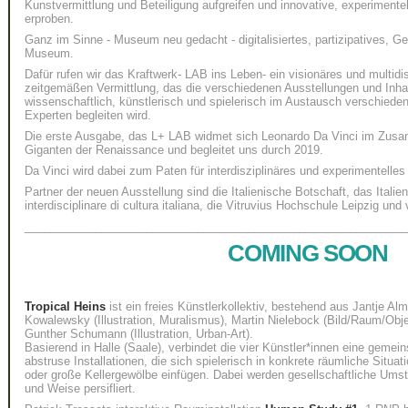
Kunstvermittlung und Beteiligung aufgreifen und innovative, experimen
erproben.
Ganz im Sinne - Museum neu gedacht - digitalisiertes, partizipatives, G
Museum.
Dafür rufen wir das
Kraftwerk- LAB
ins Leben- ein visionäres und multidis
zeitgemäßen Vermittlung, das die verschiedenen Ausstellungen und Inha
wissenschaftlich, künstlerisch und spielerisch im Austausch verschiede
Experten begleiten wird.
Die erste Ausgabe, das L
+
LAB widmet sich Leonardo Da Vinci im Zusa
Giganten der Renaissance und begleitet uns durch 2019.
Da Vinci wird dabei zum Paten für interdisziplinäres und experimentelles
Partner der neuen Ausstellung sind die Italienische Botschaft, das Italieni
interdisciplinare di cultura italiana, die Vitruvius Hochschule Leipzig und 
____________________________________________________________
COMING SOON
Tropical Heins
ist ein freies Künstlerkollektiv, bestehend aus Jantje Alm
Kowalewsky (Illustration, Muralismus), Martin Nielebock (Bild/Raum/Obj
Gunther Schumann (Illustration, Urban-Art).
Basierend in Halle (Saale), verbindet die vier Künstler*innen eine gemein
abstruse Installationen, die sich spielerisch in konkrete räumliche Situa
oder große Kellergewölbe einfügen. Dabei werden gesellschaftliche Umst
und Weise persifliert.