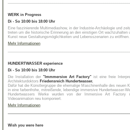
____________________________________________________________
WERK in Progress
Di - So 10:00 bis 18:00 Uhr
Eine faszinierende Multimediashow, in der Industrie-Archäologie und zei
treten um die historische Erinnerung an den einstigen Ort wachzuhalten 
Kunst neue Gestaltungsmöglichkeiten und Lebensszenarien zu eröffnen.
Mehr Informationen
____________________________________________________________
HUNDERTWASSER experience
Di - So 10:00 bis 18:00 Uhr
Die Installation der
"Immmersive Art Factory"
ist eine freie Interp
Architekturdoktors
Friedensreich Hundertwasser.
Dafür hat die Künstlergruppe die ehemalige Maschinenhalle des neuen 
in eine farbenfrohe, mitreißende, lebendige immersive Hundertwasser-We
Hundertwassers Werke wurden von der
Immersive Art Factory
mi
Videoanimation neu komponiert.
Mehr Informationen
____________________________________________________________
Wish you were here