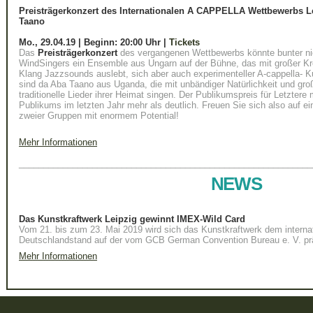
Preisträgerkonzert des Internationalen A CAPPELLA Wettbewerbs 
Taano
Mo., 29.04.19
| Beginn: 20:00 Uhr |
Tickets
Das
Preisträgerkonzert
des vergangenen Wettbewerbs könnte bunter nic
WindSingers ein Ensemble aus Ungarn auf der Bühne, das mit großer Kr
Klang Jazzsounds auslebt, sich aber auch experimenteller A-cappella- K
sind da Aba Taano aus Uganda, die mit unbändiger Natürlichkeit und g
traditionelle Lieder ihrer Heimat singen. Der Publikumspreis für Letzter
Publikums im letzten Jahr mehr als deutlich. Freuen Sie sich also auf e
zweier Gruppen mit enormem Potential!
Mehr Informationen
____________________________________________________________
NEWS
Das Kunstkraftwerk Leipzig gewinnt IMEX-Wild Card
Vom 21. bis zum 23. Mai 2019 wird sich das Kunstkraftwerk dem intern
Deutschlandstand auf der vom GCB German Convention Bureau e. V. prä
Mehr Informationen