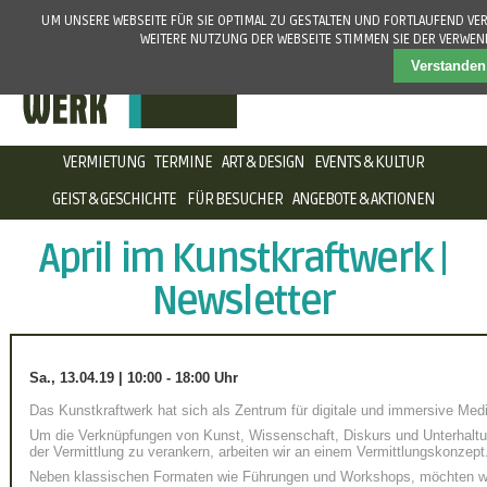
UM UNSERE WEBSEITE FÜR SIE OPTIMAL ZU GESTALTEN UND FORTLAUFEND VE
WEITERE NUTZUNG DER WEBSEITE STIMMEN SIE DER VERWE
Verstanden
NAVIGATION
VERMIETUNG
TERMINE
ART & DESIGN
EVENTS & KULTUR
ÜBERSPRINGEN
GEIST & GESCHICHTE
FÜR BESUCHER
ANGEBOTE & AKTIONEN
April im Kunstkraftwerk |
Newsletter
Sa., 13.04.19 | 10:00 - 18:00 Uhr
Das Kunstkraftwerk hat sich als Zentrum für digitale und immersive Medie
Um die Verknüpfungen von Kunst, Wissenschaft, Diskurs und Unterhaltun
der Vermittlung zu verankern, arbeiten wir an einem Vermittlungskonzept
Neben klassischen Formaten wie Führungen und Workshops, möchten wir