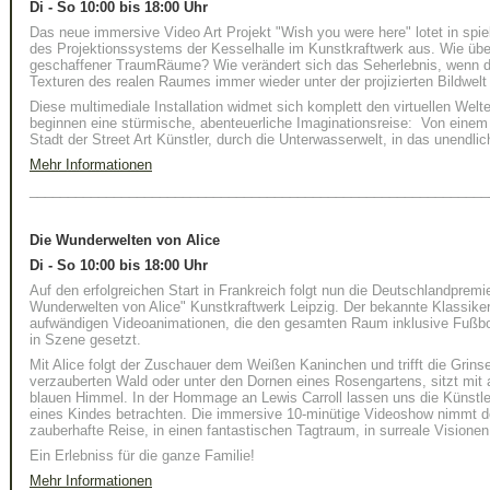
Di - So 10:00 bis 18:00 Uhr
Das neue immersive Video Art Projekt "Wish you were here" lotet in spie
des Projektionssystems der Kesselhalle im Kunstkraftwerk aus. Wie überz
geschaffener TraumRäume? Wie verändert sich das Seherlebnis, wenn di
Texturen des realen Raumes immer wieder unter der projizierten Bildwelt
Diese multimediale Installation widmet sich komplett den virtuellen We
beginnen eine stürmische, abenteuerliche Imaginationsreise: Von einem
Stadt der Street Art Künstler, durch die Unterwasserwelt, in das unendlic
Mehr Informationen
____________________________________________________________
Die Wunderwelten von Alice
Di - So 10:00 bis 18:00 Uhr
Auf den erfolgreichen Start in Frankreich folgt nun die Deutschlandprem
Wunderwelten von Alice" Kunstkraftwerk Leipzig. Der bekannte Klassiker
aufwändigen Videoanimationen, die den gesamten Raum inklusive Fußbod
in Szene gesetzt.
Mit Alice folgt der Zuschauer dem Weißen Kaninchen und trifft die Grins
verzauberten Wald oder unter den Dornen eines Rosengartens, sitzt mit a
blauen Himmel. In der Hommage an Lewis Carroll lassen uns die Künstle
eines Kindes betrachten. Die immersive 10-minütige Videoshow nimmt de
zauberhafte Reise, in einen fantastischen Tagtraum, in surreale Visionen
Ein Erlebniss für die ganze Familie!
Mehr Informationen