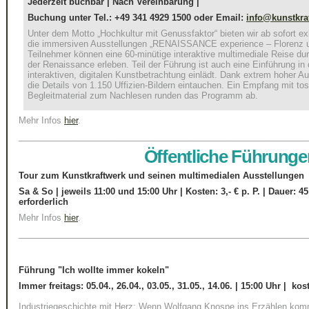
Jederzeit buchbar | Nach Vereinbarung |
Buchung unter Tel.: +49 341 4929 1500 oder Email:
info@kunstkra
Unter dem Motto „Hochkultur mit Genussfaktor“ bieten wir ab sofort e
die immersiven Ausstellungen „RENAISSANCE experience – Florenz un
Teilnehmer können eine 60-minütige interaktive multimediale Reise dur
der Renaissance erleben. Teil der Führung ist auch eine Einführung in
interaktiven, digitalen Kunstbetrachtung einlädt. Dank extrem hoher A
die Details von 1.150 Uffizien-Bildern eintauchen. Ein Empfang mit to
Begleitmaterial zum Nachlesen runden das Programm ab.
Mehr Infos
hier
.
____________________________________________________________
Öffentliche Führunge
Tour zum Kunstkraftwerk und seinen multimedialen Ausstellungen
Sa & So | jeweils 11:00 und 15:00 Uhr | Kosten: 3,- € p. P.
| Dauer: 4
erforderlich
Mehr Infos
hier
.
____________________________________________________________
Führung "Ich wollte immer kokeln"
Immer freitags:
05.04., 26.04., 03.05., 31.05., 14.06. | 15:00 Uhr | koste
Industriegeschichte mit Herz: Wenn Wolfgang Knospe ins Erzählen kom