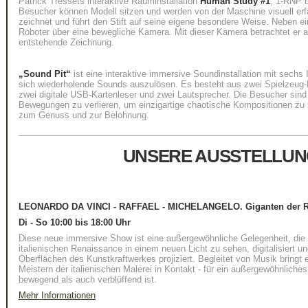
Patrick Tressets interaktive Rauminstallation
Human Study #1
, 1-RNP b
Besucher können Modell sitzen und werden von der Maschine visuell erfas
zeichnet und führt den Stift auf seine eigene besondere Weise. Neben e
Roboter über eine bewegliche Kamera. Mit dieser Kamera betrachtet er 
entstehende Zeichnung.
„Sound Pit“
ist eine interaktive immersive Soundinstallation mit sechs
sich wiederholende Sounds auszulösen. Es besteht aus zwei Spielzeug-M
zwei digitale USB-Kartenleser und zwei Lautsprecher. Die Besucher sind 
Bewegungen zu verlieren, um einzigartige chaotische Kompositionen zu 
zum Genuss und zur Belohnung.
____________________________________________________________
UNSERE AUSSTELLU
LEONARDO DA VINCI - RAFFAEL - MICHELANGELO. Giganten der R
Di - So 10:00 bis 18:00 Uhr
Diese neue immersive Show ist eine außergewöhnliche Gelegenheit, die
italienischen Renaissance in einem neuen Licht zu sehen, digitalisiert 
Oberflächen des Kunstkraftwerkes projiziert. Begleitet von Musik bringt 
Meistern der italienischen Malerei in Kontakt - für ein außergewöhnliche
bewegend als auch verblüffend ist.
Mehr Informationen