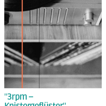
"3rpm –