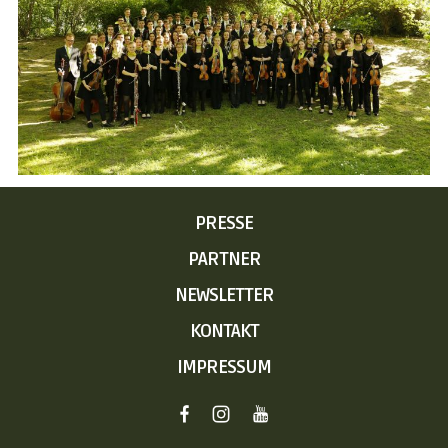
NAVIGATION
PRESSE
ÜBERSPRINGEN
PARTNER
NEWSLETTER
KONTAKT
IMPRESSUM
NAVIGATION
FACEBOOK
INSTAGRAM
YOUTUBE
ÜBERSPRINGEN