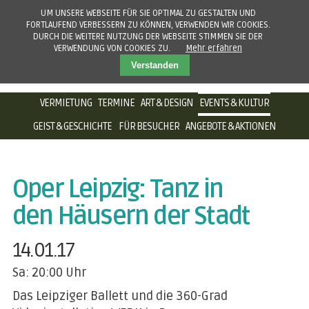
UM UNSERE WEBSEITE FÜR SIE OPTIMAL ZU GESTALTEN UND
FORTLAUFEND VERBESSERN ZU KÖNNEN, VERWENDEN WIR COOKIES.
DURCH DIE WEITERE NUTZUNG DER WEBSEITE STIMMEN SIE DER
VERWENDUNG VON COOKIES ZU.
Mehr erfahren
Verstanden
NAVIGATION
VERMIETUNG
TERMINE
ART & DESIGN
EVENTS & KULTUR
ÜBERSPRINGEN
GEIST & GESCHICHTE
FÜR BESUCHER
ANGEBOTE & AKTIONEN
Oper Leipzig: Tanz in
den Häusern der Stadt
14.01.17
Sa: 20:00 Uhr
Das Leipziger Ballett und die 360-Grad