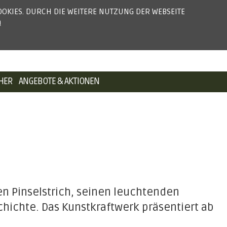
OKIES. DURCH DIE WEITERE NUTZUNG DER WEBSEITE
NA
NAVIGATION
FACEBOO
INSTA
YO
PRESSE
PARTNER
NEWSLETTER
KONTAKT
n
ÜBERSPRINGEN
ÜB
HER
ANGEBOTE & AKTIONEN
en Pinselstrich, seinen leuchtenden
hichte. Das Kunstkraftwerk präsentiert ab