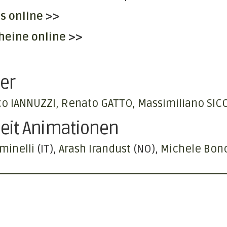
ts online
>>
heine online
>>
er
co IANNUZZI, Renato GATTO, Massimiliano SI
eit Animationen
iminelli
(IT)
Arash Irandust
(NO)
Michele Bon