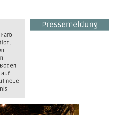
Pressemeldung
 Farb-
tion.
en
in
n Boden
 auf
auf neue
nis.