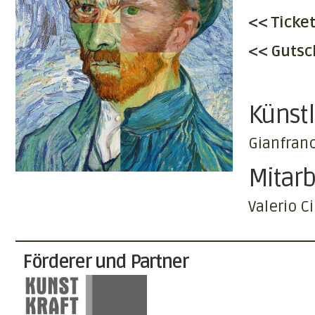
<<
Ticke
<<
Gutsc
Künstl
Gianfran
Mitarb
Valerio C
Förderer und Partner