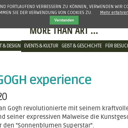
 UND FORTLAUFEND VERBESSERN ZU KÖNNEN, VERWENDEN WIR CO
IMMEN SIE DER VERWENDUNG VON COOKIES ZU.
Mehr erfahre
Verstanden
NAVIGATION
T & DESIGN
EVENTS & KULTUR
GEIST & GESCHICHTE
FÜR BESUC
ÜBERSPRINGEN
GOGH experience
20
an Gogh revolutionierte mit seinem kraftvoll
d seiner expressiven Malweise die Kunstgesc
ar den "Sonnenblumen Superstar".