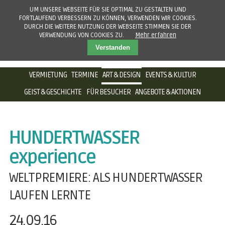
UM UNSERE WEBSEITE FÜR SIE OPTIMAL ZU GESTALTEN UND
FORTLAUFEND VERBESSERN ZU KÖNNEN, VERWENDEN WIR COOKIES.
DURCH DIE WEITERE NUTZUNG DER WEBSEITE STIMMEN SIE DER
VERWENDUNG VON COOKIES ZU.
Mehr erfahren
Verstanden
NAVIGATION
VERMIETUNG
TERMINE
ART & DESIGN
EVENTS & KULTUR
ÜBERSPRINGEN
GEIST & GESCHICHTE
FÜR BESUCHER
ANGEBOTE & AKTIONEN
HUNDERTWASSER
experience
WELTPREMIERE: ALS HUNDERTWASSER
LAUFEN LERNTE
24.09.16