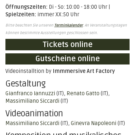
Öffnungszeiten:
Di - So: 10:00 - 18:00 Uhr |
Spielzeiten:
immer XX:50 Uhr
Bitte beachten Sie unseren
Terminkalender
. An Veranstaltungstagen
können bestimmte Ausstellungen geschlossen sein.
Tickets online
Gutscheine online
Videoinstalltion by
Immmersive Art Factory
Gestaltung
Gianfranco Iannuzzi
(IT)
Renato Gatto
(IT)
Massimiliano Siccardi
(IT)
Videoanimation
Massimiliano Siccardi
(IT)
Ginevra Napoleoni
(IT)